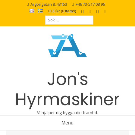
Argongatan 8, 43153
+46 73-517 08 96
0.00 kr
(0 items)
Jon's
Hyrmaskiner
Vi hjälper dig bygga din framtid.
Menu