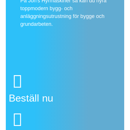
På Jon's Hyrmaskiner så kan du hyra
toppmodern bygg- och
anläggningsutrustning för bygge och
grundarbeten.
Beställ nu