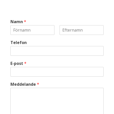
Namn
*
F
S
ö
i
Telefon
r
s
s
t
t
E-post
*
Meddelande
*