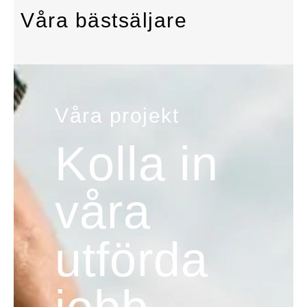
Våra bästsäljare
Våra projekt
Kolla in
våra
utförda